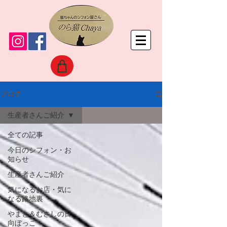
ブログ
生産者さんご紹介
全ての記事
今日のシフォン・お
知らせ
生産者さんご紹介
気になるお店・気に
なる路地裏
やまと＆むさしの日
向ぼっこ