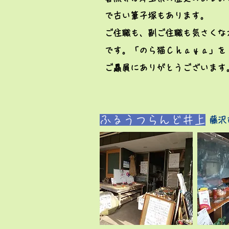
で古い筆子塚もあります。
ご住職も、副ご住職も気さくな
です。「のら猫Ｃｈａｙａ」を
​ご贔屓にありがとうございます
ふるうつらんど井上
藤沢