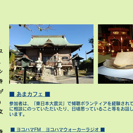
。
ス
、
シ
寺
が
■ あまカフェ ■
」
参加者は、「東日本大震災」で傾聴ボランティアを経験されて
に相談にのっていただいたり、日頃思っていること等をお話
文
います。
■ ヨコハマFM ヨコハマウォーカーラジオ ■
寺