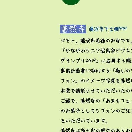
善然寺
藤沢市下土棚999
ジモト、藤沢市長後のお寺です
「かながわシニア起業家ビジネ
グランプリ2019」に応募する際
事業計画書に添付する
「癒しの
フォン」のイメージ写真を善然
本堂で撮影させていただいたの
ご縁で、​善然寺の
「あまカフェ
のお菓子としてシフォンのご注
をいただいています。
善然寺は浄土宗の歴史のあるお