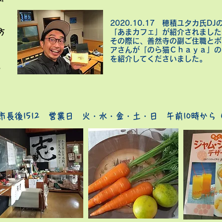
2020.10.17 穂積ユタカ氏D
方
「あまカフェ」が紹介され
その際に、善然寺の副ご住職と
ボ
アさんが「のら猫Ｃｈａｙａ」の
を紹介してくださいました。
。
市長後1512 営業日 火・水・金・土・日 午前10時から（R