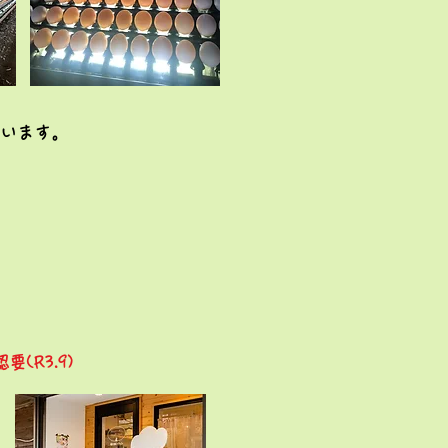
います。
要(R3.9)