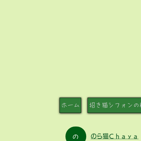
ホーム
招き猫シフォンの
の
のら猫Ｃｈａｙａ