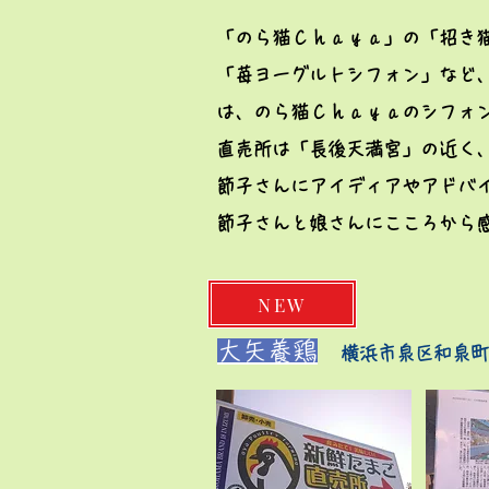
「のら猫Ｃｈａｙａ」の「招き
「苺ヨーグルトシフォン」など
は、
のら猫Ｃｈａｙａのシフォ
直売所は「長後天満宮」の近く
節子さんにアイディアやアドバ
節子さんと娘さんにこころから
NEW
​大矢養鶏
横浜市泉区和泉町 