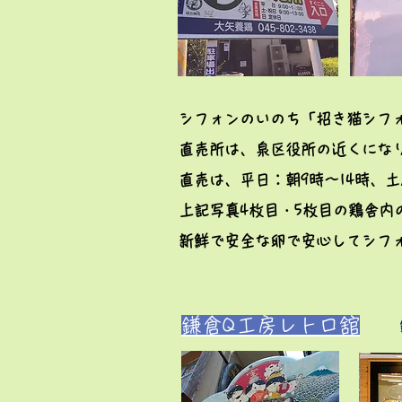
シフォンのいのち「招き猫シフ
​直売所は、泉区役所の近くにな
直売は、平日：朝9時～14時、土
上記写真4枚目・5枚目の鶏舎
新鮮で安全な卵で安心してシフ
鎌倉Q工房レトロ舘