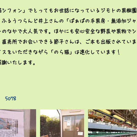
猫シフォン」でとってもお世話になっているジモトの果樹園
、ふるうつらんど井上さんの「ばぁばの手果房・無添加ジャ
ンのなかで大人気です。ほかにも安心安全な野菜や果物で
シ
、
直売所でお会いできる節子さんは、ご本も出版されていま
イスをいただきながら「のら猫」は進化しています！
感謝いたします。
5078