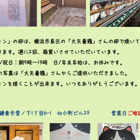
ォン」の卵は、横浜市泉区の「大矢養鶏」さんの卵で焼いて
ります。週に2回、箱買いさせていただいています。
/祝日：朝9時～13時 日/年末年始は、お休みです。
内の写真は「大矢養鶏」さんからご提供いただきました。
ォンを焼くことが出来ます。いつもありがとうございます。
鎌倉市雪ノ下1丁目6-1 ね小町ビル2F 営業日
ご確認