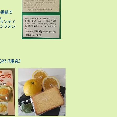
Jの番組で
ました。
ランティ
シフォン
3.9
現在)